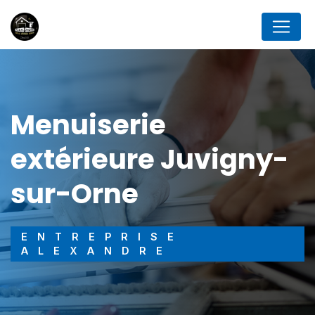
Panneau de gestion des cookies
menuiserie
extérieure Juvigny-
sur-Orne
ENTREPRISE
ALEXANDRE