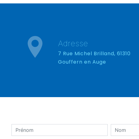
Adresse
7 Rue Michel Brilland, 61310
Gouffern en Auge