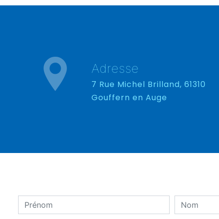
Adresse
7 Rue Michel Brilland, 61310
Gouffern en Auge